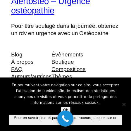
Alertosteo – Urgence
ostéopathie
Pour être soulagé dans la journée, obtenez
un rdv en urgence avec un Ostéopathe
Blog
Évènements
À propos
Boutique
FAQ
Compositions
Auteurs/autrices
Thèmes
En poursuivant votre navigation sur ce site, vous acceptez
l'utilisation de cookies afin de réaliser des statistiques
anonymes de visites et vous permettre de partager des
Twenty Twenty-Five
Conçu avec
WordPress
informations sur les réseaux sociaux.
Ok
Pour en savoir plus et paramétrer les traceurs, cliquez sur ce
lien